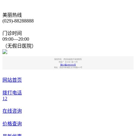
美丽热线
(029)-88288888
门诊时间
09:00—20:00
（无假日医院）
版权所有：西安画美医疗美容医院
市医广【2026】第176号
陕ICP备18003416号
地址：西安市新城区太华南路433号
网站首页
拨打电话
12
在线咨询
价格查询