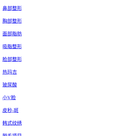
鼻部整形
胸部整形
面部脂肪
吸脂整形
脸部整形
热玛吉
玻尿酸
小V脸
皮秒-斑
韩式纹绣
脱毛项目